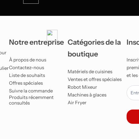
Smartphones Android
Notre entreprise
Catégories de la
Ins
our
boutique
À propos de nous
Inscr
Contactez-nous
premie
ulier
Matériels de cuisines
Liste de souhaits
et les
Ventes et offres spéciales
Offres spéciales
Robot Mixeur
newle
Suivre la commande
Machines à glaces
Produits récemment
Air Fryer
consultés