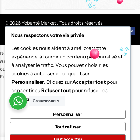
© 2026 Yobanté Market . Tous droits réservés.
Nous respectons votre vie privée
Les cookies nous aident à améliorer votre
Nous avons remarqué que vous vous trouvez dans le pays
expérience, à fournir un contenu personnalisé et
suivant : Sénégal. Nous avons mis à jour nos prix à Franc CFA
à analyser le trafic. Vous pouvez choisir les
ouest-africain pour faciliter votre processus d'achat.
Utilisez
cookies à autoriser en cliquant sur
Euro à la place.
Ignorer
Personnaliser
. Cliquez sur
Accepter tout
pour
consentir ou
Refuser tout
pour refuser les
cookies non essentiels.
Contactez-nous
Personnaliser
Tout refuser
Tout accepter