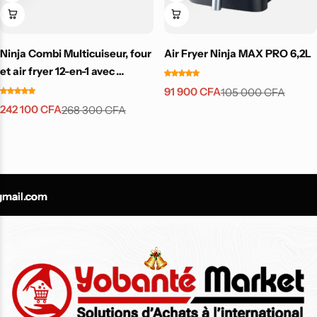
-9%
Ninja Combi Multicuiseur, four
Air Fryer Ninja MAX PRO 6,2L
Top
et air fryer 12-en-1 avec
casserole antiadhésive
91 900
CFA
105 000
CFA
242 100
CFA
268 300
CFA
Air Fryer Ninja Foodi
MAX double
il.com
il.com
il.com
compartiment 6-en-1,
9,5L
137 800
CFA
150 900
CFA