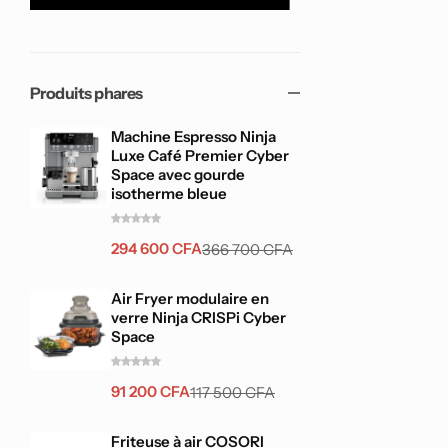
SE
SE
SE
SE
SE
SE
SE
SE
SE
SE
Air Fryer Ninja Foodi MAX double compartiment
6-en-1, 9,5L
Produits phares
Machine Espresso Ninja
137 800
CFA
150 900
CFA
Luxe Café Premier Cyber
Space avec gourde
isotherme bleue
294 600
CFA
366 700
CFA
Air Fryer modulaire en
verre Ninja CRISPi Cyber
Space
91 200
CFA
117 500
CFA
Friteuse à air COSORI