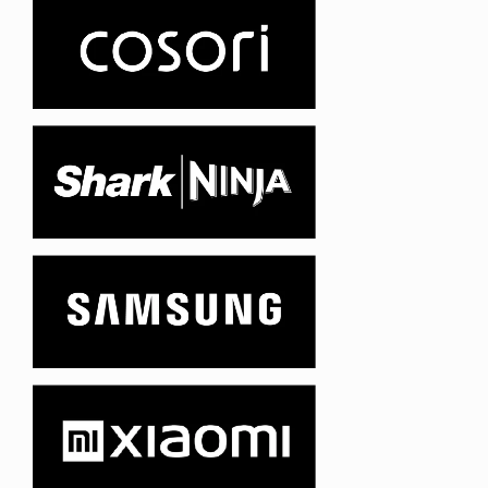
Air Fryer Ninja Foodi MAX double compartiment
6-en-1, 9,5L
-9%
Top