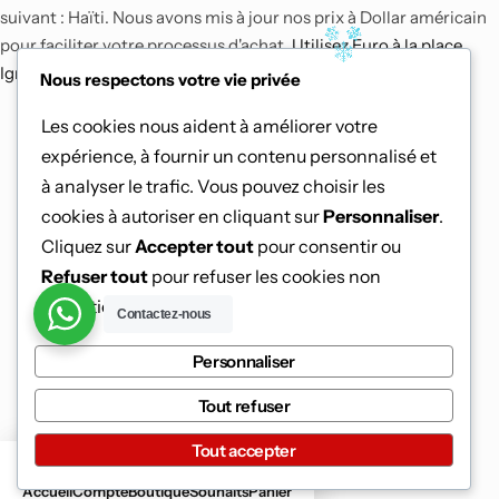
suivant : Haïti. Nous avons mis à jour nos prix à Dollar américain
pour faciliter votre processus d'achat.
Utilisez Euro à la place.
Ignorer
Nous respectons votre vie privée
Les cookies nous aident à améliorer votre
expérience, à fournir un contenu personnalisé et
à analyser le trafic. Vous pouvez choisir les
cookies à autoriser en cliquant sur
Personnaliser
.
Cliquez sur
Accepter tout
pour consentir ou
Refuser tout
pour refuser les cookies non
essentiels.
Contactez-nous
Personnaliser
Tout refuser
Tout accepter
0
0
Ajouter au panier
Accueil
Compte
Boutique
Souhaits
Panier