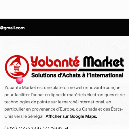
mail.com
mail.com
mail.com
Yobanté Market est une plateforme web innovante conçue
pour faciliter l’achat en ligne de matériels électroniques et de
technologies de pointe sur le marché international, en
particulier en provenance d’Europe, du Canada et des États-
Unis vers le Sénégal.
Afficher sur Google Maps.
( +221 ) 77 475 33 47 / 77 726 83 54