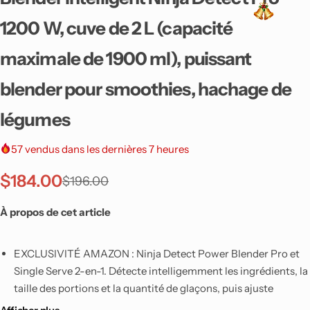
Air Fryer Ninja Double Stack 7,6 L
$
162.00
$
185.00
1200 W, cuve de 2 L (capacité
-5%
maximale de 1900 ml), puissant
Top
blender pour smoothies, hachage de
légumes
57
vendus dans les dernières 7 heures
Air Fryer Ninja Double
$
184.00
$
196.00
Stack 7,6 L
À propos de cet article
$
254.00
$
266.00
EXCLUSIVITÉ AMAZON : Ninja Detect Power Blender Pro et
Single Serve 2-en-1. Détecte intelligemment les ingrédients, la
taille des portions et la quantité de glaçons, puis ajuste
Air Fryer Ninja Foodi MAX double compartiment
automatiquement la vitesse, la durée et les pulsations pour
6-en-1, 9,5L