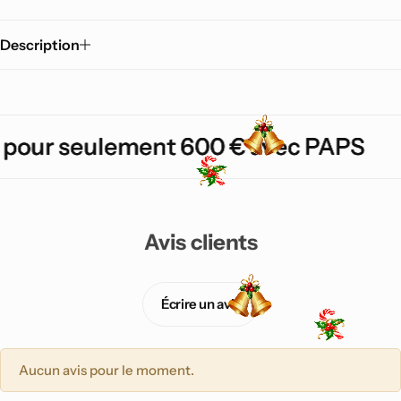
Description
our seulement 600 € avec PAPS
our seulement 600 € avec PAPS
our seulement 600 € avec PAPS
Avis clients
Écrire un avis
Aucun avis pour le moment.