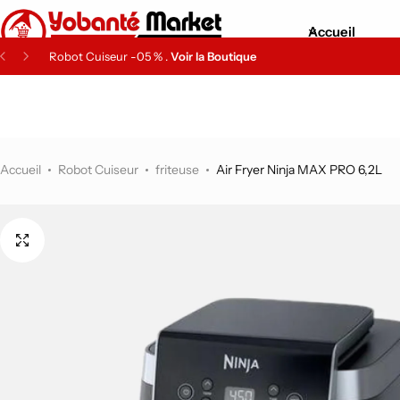
Accueil
Robot Cuiseur -05 % .
Voir la Boutique
Tensiomètre de poignet Beurer BC 87
Amazon électronique
Matériels pour Maison
Matériels High Tech
Amazon High Tech
-14%
Machine à boissons glacées
Amazon Maison & Cuisine
Accueil
Robot Cuiseur
friteuse
Air Fryer Ninja MAX PRO 6,2L
-6%
Top