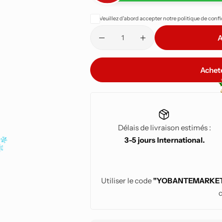
goût et la texture qu’ils avaient en s
Veuillez d'abord accepter notre politique de conf
DEHYDRATE (Déshydrater)
: Élim
pour réaliser des collations maison 
A
assaisonnements.
Achet
Délais de livraison estimés :
3-5 jours International.
Utiliser le code
"YOBANTEMARKE