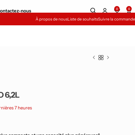
0
0
ontactez-nous
À propos de nous
Liste de souhaits
Suivre la commande
O 6,2L
rnières 7 heures