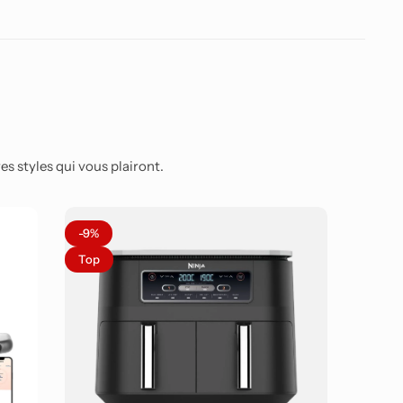
s styles qui vous plairont.
-9%
-17%
Top
Cadea