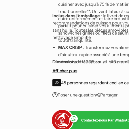
cuisiner avec jusqu’à 75 % de matiè
traditionnelles**. Un ventilateur à co
Inclus dans l’emballage
: le livret de
cuire uniformément et faire croustill
recommandations de cuisson pour vous a
parfait pour cuisiner vos aliments pr
sans huile. Toutes les pièces amovible
sandwiches grillés ou filets de saumo
nettoyage simplifié.
toute tranquilité.
MAX CRISP
: Transformez vos alimen
d’air ultra-rapide associé à une te
Dimensions
aliments dorés et croustillants, sans
: H : 30,5 cm x L : 28 cm x 
les repas en semaine après une jour
Afficher plus
ROAST (Rôtir)
: Dites adieu au fou
45
personnes regardent ceci en c
terre rôties croustillantes à l’extéri
porc grillées, des aubergines farcies
Poser une question
Partager
demi-épaule d’agneau de 1,3 kg.
BAKE (Cuire au four)
: Des pâtisser
cakes moelleux, le mode Bake (Cuire 
desserts et petits fours.
Contactez-nous Par WhatsA
REHEAT (Réchauffer)
: Réchauffez 