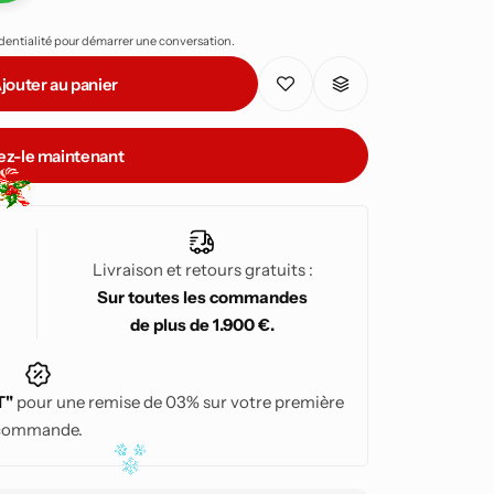
ortant tout juste du four.
identialité pour démarrer une conversation.
inez doucement l’humidité de vos ingrédients
100% naturelles, des garnitures et des
jouter au panier
ez-le maintenant
Livraison et retours gratuits :
Sur toutes les commandes
de plus de 1.900 €.
T"
pour une remise de 03% sur votre première
commande.