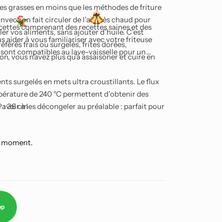
res grasses en moins que les méthodes de friture
nvection fait circuler de l’air très chaud pour
 recettes comprenant des recettes saines et des
er vos aliments, sans ajouter d’huile. C’est
ider à vous familiariser avec votre friteuse
éférés frais ou surgelés, frites dorées,
s sont compatibles au lave-vaisselle pour un
n, vous n'avez plus qu'à assaisoner et cuire en
ts surgelés en mets ultra croustillants. Le flux
mpérature de 240 °C permettent d’obtenir des
 avoir à les décongeler au préalable : parfait pour
P : 36 cm
née bien chargée.
r : cet appareil permet d’obtenir des pommes de
e moment.
eur et moelleuses à l’intérieur, des côtelettes de
, et même un poulet rôti entier de 1,6 kg ou une
ies et bouchées feuilletées et croustillantes aux
au four) est parfait pour réaliser de savoureux
pp
doucement vos restes pour qu’ils retrouvent le