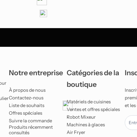
Smartphones Android
Notre entreprise
Catégories de la
Ins
our
boutique
À propos de nous
Inscr
Contactez-nous
premie
ulier
Matériels de cuisines
Liste de souhaits
et les
Ventes et offres spéciales
Offres spéciales
Robot Mixeur
newle
Suivre la commande
Machines à glaces
Produits récemment
Air Fryer
consultés