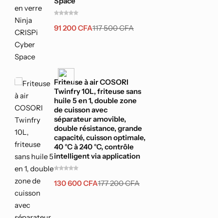
Space
91 200
CFA
117 500
CFA
Friteuse à air COSORI
Twinfry 10L, friteuse sans
huile 5 en 1, double zone
de cuisson avec
séparateur amovible,
double résistance, grande
capacité, cuisson optimale,
40 °C à 240 °C, contrôle
intelligent via application
130 600
CFA
177 200
CFA