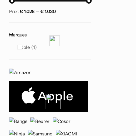
Prix:
€ 1.028
—
€ 1.030
Marques
Apple
1