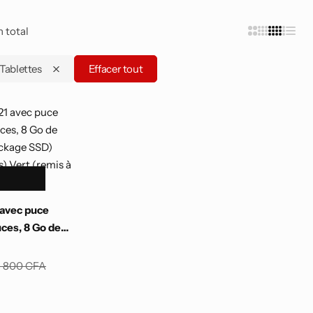
Smartphones Android
n total
Tablettes
Effacer tout
 avec puce
ces, 8 Go de
ockage SSD)
) Vert (remis à
8 800
CFA