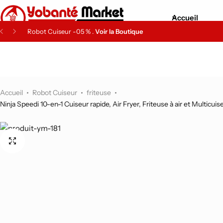
Accueil
Robot Cuiseur -05 % .
Voir la Boutique
Tensiomètre de poignet Beurer BC 87
Amazon électronique
Matériels pour Maison
Matériels High Tech
Amazon High Tech
-14%
Machine à boissons glacées
Accueil
Robot Cuiseur
friteuse
Amazon Maison & Cuisine
Ninja Speedi 10-en-1 Cuiseur rapide, Air Fryer, Friteuse à air et Multicuise
-6%
Top