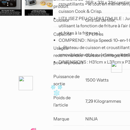
35P x 33l x 31H centi
croustillants - le tout en même tem
produit
cuisson Cook & Crisp.
UTILISEZ PEU OU PAS D'HUILE : Jus
Couleur
Gris Sel de Mer,
utilisant la fonction de friture à l'a
et frites à la friteuse.)
Capacité
5,7 Litres
COMPREND : Ninja Speedi 10-en-1 Cu
L, Plateau de cuisson et croustillant
Usages
amovibles lavable au le lave-vaissell
recommandés
Cuisson, Grillage, Rôt
DIMENSIONS : H31cm x L33cm x P35
pour le produit
Puissance de
1500 Watts
sortie
Poids de
7,29 Kilogrammes
l'article
Marque
NINJA