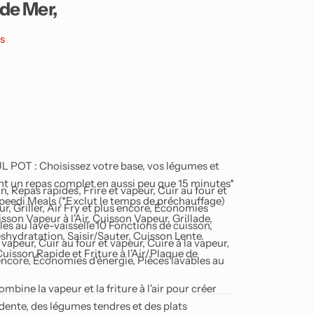
 de Mer,
s
OT : Choisissez votre base, vos légumes et
nt un repas complet en aussi peu que 15 minutes*
, Repas rapides, Frire et vapeur, Cuir au four et
Speedi Meals (*Exclut le temps de préchauffage)
ur, Griller, Air Fry et plus encore, Économies
on Vapeur à l'Air, Cuisson Vapeur, Grillade,
les au lave-vaisselle
10 Fonctions de cuisson,
éshydratation, Saisir/Sauter, Cuisson Lente.
 vapeur, Cuir au four et vapeur, Cuire à la vapeur,
uisson Rapide et Friture à l'Air/Plaque de
s encore, Économies d'énergie, Pièces lavables au
e la vapeur et la friture à l'air pour créer
dente, des légumes tendres et des plats