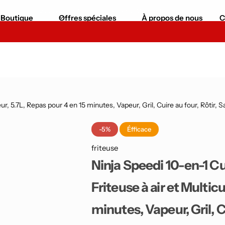
Vous voulez être point de relais?
Contactez-nous
Boutique
Offres spéciales
À propos de nous
C
-05% /première commande.
S'inscrire vite
Robot Cuiseur
Moniteur et Smart TV
friteuse
Ordinateurs & Tablettes
Air Fryer
Ordinateurs
ur, 5.7L, Repas pour 4 en 15 minutes, Vapeur, Gril, Cuire au four, Rôtir, Sa
Mixeurs
Tablettes
-5%
Éfficace
friteuse
Machines à Boissons Glacées
Smartphones
Ninja Speedi 10-en-1 Cui
Pièces Automobiles
Gadgets Smarphones
Friteuse à air et Multicu
Répulsif utrasonique
iPhone
minutes, Vapeur, Gril, Cui