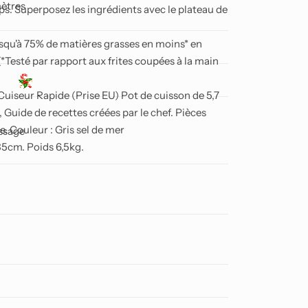
mètres
ps. Superposez les ingrédients avec le plateau de
qu'à 75% de matières grasses en moins* en
ir (*Testé par rapport aux frites coupées à la main
iseur Rapide (Prise EU) Pot de cuisson de 5,7
, Guide de recettes créées par le chef. Pièces
e. Couleur : Gris sel de mer
issage
cm. Poids 6,5kg.