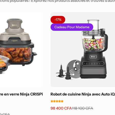
ions populaires ! Explorez nos produits associés et trouvez d'autre
-17%
Cadeau Pour Madame
re en verre Ninja CRISPi
Robot de cuisine Ninja avec Auto iQ
98 400
CFA
118 100
CFA
00
CFA