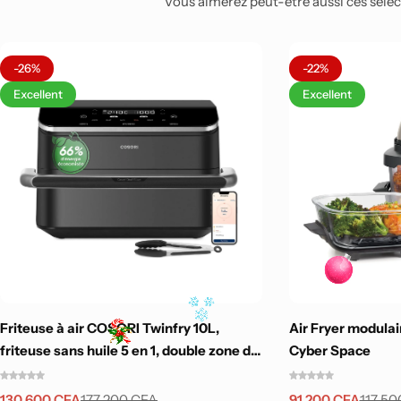
Vous aimerez peut-être aussi ces sélect
-26%
-22%
Excellent
Excellent
Friteuse à air COSORI Twinfry 10L,
Air Fryer modulai
friteuse sans huile 5 en 1, double zone de
Cyber Space
cuisson avec séparateur amovible,
double résistance, grande capacité,
130 600
CFA
91 200
CFA
177 200
CFA
117 5