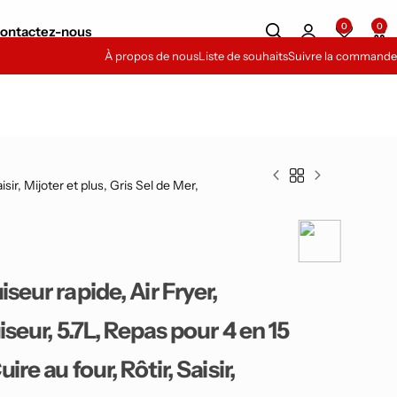
0
0
ontactez-nous
À propos de nous
Liste de souhaits
Suivre la commande
isir, Mijoter et plus, Gris Sel de Mer,
seur rapide, Air Fryer,
iseur, 5.7L, Repas pour 4 en 15
re au four, Rôtir, Saisir,