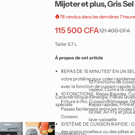
Mijoter et plus, Gris Sel
Smartphones Android
78
vendus dans les dernières 7 heure
115 500
CFA
121 400
CFA
Taille:
5.7 L
À propos de cet article
REPAS DE 15 MINUTES* EN UN SEUL P
votre protéine pour créer rapideme
10 Fonctions de cuisson
avec la fonction de cuisson rapide 
vapeur, Cuire à la vape
10 FONCTIONS : Repas Rapides, Cuiss
Caractéristique
d'énergie, Pièces lavab
Friture à l'Air, Cuisson/Rôtissage, D
spéciale
Repas rapides, Frire et
Passez facilement entre les modes C
Griller, Air Fry et plu
Cuisson.
lave-vaisselle
SYSTÈME DE CUISSON RAPIDE : Combin
des grains moelleux ou des pâtes al 
Dimensions du