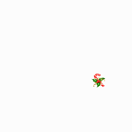
Top
Air Fryer Ninja Double Stack 7,6 L
143 700
CFA
150 900
CFA