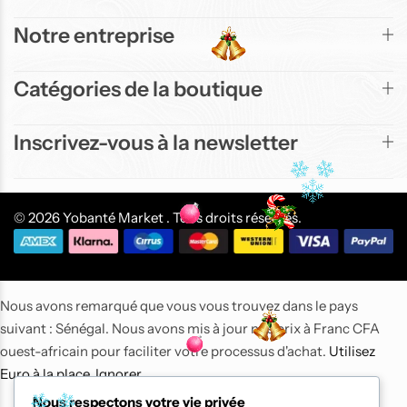
Notre entreprise
-9%
Top
Catégories de la boutique
Inscrivez-vous à la newsletter
© 2026 Yobanté Market . Tous droits réservés.
Air Fryer Ninja Foodi
MAX double
compartiment 6-en-1,
9,5L
137 800
CFA
150 900
CFA
Nous avons remarqué que vous vous trouvez dans le pays
suivant : Sénégal. Nous avons mis à jour nos prix à Franc CFA
ouest-africain pour faciliter votre processus d'achat.
Utilisez
Euro à la place.
Ignorer
Nous respectons votre vie privée