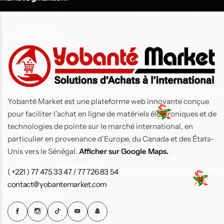
Air Fryer Ninja Double Stack 7,6 L
91 900
CFA
105 000
CFA
-5%
Top
Yobanté Market est une plateforme web innovante conçue
pour faciliter l’achat en ligne de matériels électroniques et de
technologies de pointe sur le marché international, en
Air Fryer Ninja Double
Stack 7,6 L
particulier en provenance d’Europe, du Canada et des États-
Unis vers le Sénégal.
Afficher sur Google Maps.
143 700
CFA
150 900
CFA
( +221 ) 77 475 33 47 / 77 726 83 54
contact@yobantemarket.com
Air Fryer Ninja Foodi MAX double compartiment
6-en-1, 9,5L