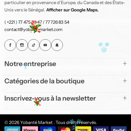
particulier en provenance d’Europe, du Canada et des États-
Air Fryer Ninja Double Stack 7,6 L
91 900
CFA
105 000
CFA
Unis vers le Sénégal.
Afficher sur Google Maps.
-5%
( +221 ) 77 475 33 47 / 77 726 83 54
contact@yobantemarket.com
Top
Notre entreprise
Air Fryer Ninja Double
Catégories de la boutique
Stack 7,6 L
143 700
CFA
150 900
CFA
Inscrivez-vous à la newsletter
© 2026 Yobanté Market . Tous droits réservés.
Air Fryer Ninja Foodi MAX double compartiment
6-en-1, 9,5L