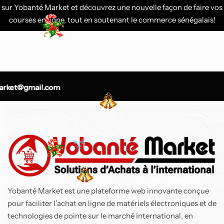
glacées professionnelle
risque coloré et
sur Yobanté Market et découvrez une nouvelle façon de faire vos
Ninja SLUSHi™ 88 oz
détection des arythmies
courses en ligne, tout en soutenant le commerce sénégalais!
Ninja Speedi 10-en-1 Cuiseur rapide, Air Fryer
215 900
CFA
229 000
CFA
-10%
Éfficace
Air Fryer Ninja MAX PRO 6,2L
rket@gmail.com
rket@gmail.com
rket@gmail.com
-12%
Top
Ninja Speedi 10-en-1
Cuiseur rapide, Air Fryer,
Friteuse à air et
Multicuiseur, 5.7L, Repas
97 800
CFA
–
115 500
CFA
pour 4 en 15 minutes,
Yobanté Market est une plateforme web innovante conçue
Vapeur, Gril, Cuire au
Air Fryer Ninja MAX PRO
four, Rôtir, Saisir, Mijoter
pour faciliter l’achat en ligne de matériels électroniques et de
6,2L
et plus, Gris Sel de Mer,
technologies de pointe sur le marché international, en