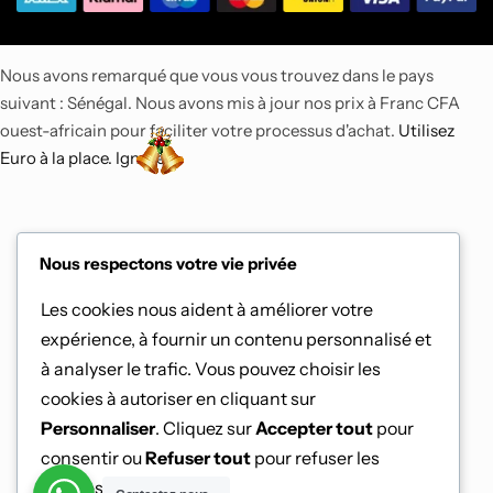
-9%
Nous avons remarqué que vous vous trouvez dans le pays
Top
suivant : Sénégal. Nous avons mis à jour nos prix à Franc CFA
ouest-africain pour faciliter votre processus d'achat.
Utilisez
Euro à la place.
Ignorer
Nous respectons votre vie privée
Air Fryer Ninja Foodi
MAX double
compartiment 6-en-1,
Les cookies nous aident à améliorer votre
9,5L
expérience, à fournir un contenu personnalisé et
137 800
CFA
150 900
CFA
à analyser le trafic. Vous pouvez choisir les
cookies à autoriser en cliquant sur
Personnaliser
. Cliquez sur
Accepter tout
pour
consentir ou
Refuser tout
pour refuser les
cookies non essentiels.