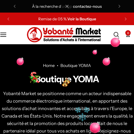
à la recherche d'un gp
contactez-nous
Remise de 05 %.
Voir la Boutique
Tensiomètre de poignet Beurer BC 87
Amazon électronique
Matériels pour Maison
0
Matériels High Tech
Amazon High Tech
-14%
Machine à boissons glacées
Amazon Maison & Cuisine
Home
Boutique YOMA
-6%
Boutique YOMA
Top
Yobanté Market se positionne comme un acteur indispensable
Tensiomètre de poignet
du commerce électronique international, en apportant des
Beurer BC 87 avec
connexion à une
solutions d'achat innovantes et accessibles à travers l'Europe, le
application, écran XL,
Canada et les États-Unis. Notre engagement envers la qualité, la
35 500
CFA
–
38 800
CFA
indicateur de repos,
sécurité et la promotion des produits locaux fait de nous le
technologie de
Machine à boissons
gonflage, indicateur de
partenaire idéal pour tous vos achats en ligne. Rejoignez-nous