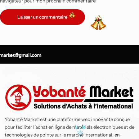
navigateur pour mon prochain commentaire.
Laisser un commentaire
-9%
Top
arket@gmail.com
arket@gmail.com
arket@gmail.com
Air Fryer Ninja Foodi
MAX double
compartiment 6-en-1,
9,5L
137 800
CFA
150 900
CFA
Yobanté Market est une plateforme web innovante conçue
pour faciliter l’achat en ligne de matériels électroniques et de
technologies de pointe sur le marché international, en