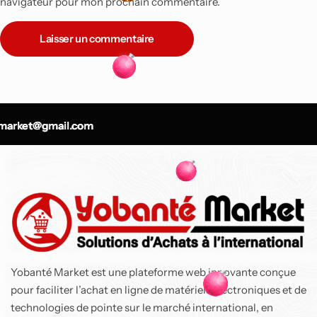
navigateur pour mon prochain commentaire.
Laisser un commentaire
-9%
Top
arket@gmail.com
arket@gmail.com
arket@gmail.com
Air Fryer Ninja Foodi
MAX double
compartiment 6-en-1,
9,5L
137 800
CFA
150 900
CFA
Yobanté Market est une plateforme web innovante conçue
pour faciliter l’achat en ligne de matériels électroniques et de
technologies de pointe sur le marché international, en