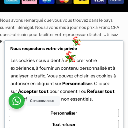
Nous avons remarqué que vous vous trouvez dans le pays
suivant : Sénégal. Nous avons mis à jour nos prix à Franc CFA
ouest-africain pour faciliter votre processus d'achat.
Utilisez
Euro à la place.
Ignorer
Nous respectons votre vie privée
Les cookies nous aident à améliorer votre
expérience, à fournir un contenu personnalisé et à
analyser le trafic. Vous pouvez choisir les cookies à
autoriser en cliquant sur
Personnaliser
. Cliquez
sur
Accepter tout
pour consentir ou
Refuser tout
pour refuser les cookies non essentiels.
Contactez-nous
Personnaliser
Tout refuser