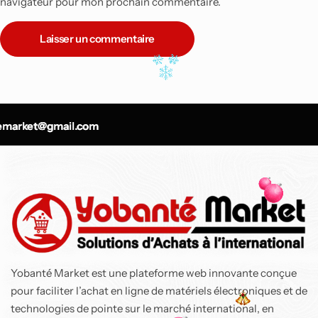
navigateur pour mon prochain commentaire.
Laisser un commentaire
-9%
Top
arket@gmail.com
arket@gmail.com
arket@gmail.com
Air Fryer Ninja Foodi
MAX double
compartiment 6-en-1,
9,5L
137 800
CFA
150 900
CFA
Yobanté Market est une plateforme web innovante conçue
pour faciliter l’achat en ligne de matériels électroniques et de
technologies de pointe sur le marché international, en