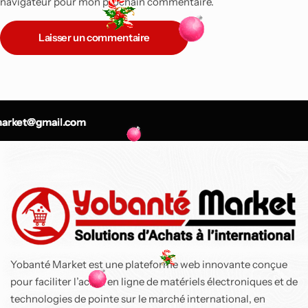
navigateur pour mon prochain commentaire.
Laisser un commentaire
-9%
Top
rket@gmail.com
rket@gmail.com
rket@gmail.com
Air Fryer Ninja Foodi
MAX double
compartiment 6-en-1,
9,5L
137 800
CFA
150 900
CFA
Yobanté Market est une plateforme web innovante conçue
pour faciliter l’achat en ligne de matériels électroniques et de
technologies de pointe sur le marché international, en