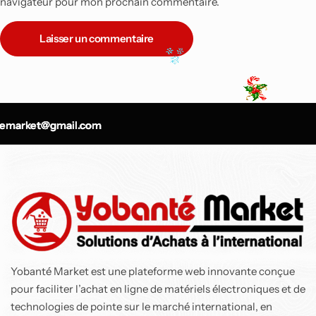
navigateur pour mon prochain commentaire.
Laisser un commentaire
-9%
Top
market@gmail.com
market@gmail.com
market@gmail.com
Air Fryer Ninja Foodi
MAX double
compartiment 6-en-1,
9,5L
137 800
CFA
150 900
CFA
Yobanté Market est une plateforme web innovante conçue
pour faciliter l’achat en ligne de matériels électroniques et de
technologies de pointe sur le marché international, en