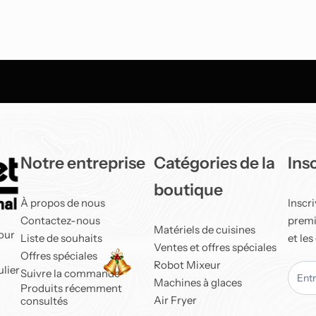
Notre entreprise
Catégories de la
Ins
boutique
À propos de nous
Inscr
Contactez-nous
premie
Matériels de cuisines
our
Liste de souhaits
et les
Ventes et offres spéciales
Offres spéciales
Robot Mixeur
newle
ulier
Suivre la commande
Machines à glaces
Produits récemment
Air Fryer
consultés