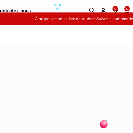
Vous voulez être point de relais?
Contactez-nous
0
0
ontactez-nous
'inscrire vite
À propos de nous
Liste de souhaits
Suivre la commande