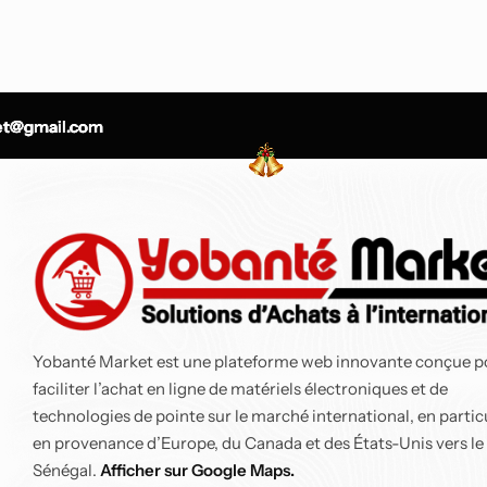
Top
t@gmail.com
t@gmail.com
t@gmail.com
t@gmail.com
OMO 5% REMISE
OMO 5% REMISE
OMO 5% REMISE
OMO 5% REMISE
OMO 5% REMISE
OMO 5% REMISE
OMO 5% REMISE
OMO 5% REMISE
OMO 5% REMISE
OMO 5% REMISE
Yobanté Market est une plateforme web innovante conçue p
faciliter l’achat en ligne de matériels électroniques et de
Air Fryer Ninja Double Stack 7,6 L
technologies de pointe sur le marché international, en partic
en provenance d’Europe, du Canada et des États-Unis vers le
143 700
CFA
150 900
CFA
Sénégal.
Afficher sur Google Maps.