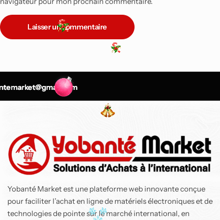
navigateur pour mon prochain commentaire.
Laisser un commentaire
-9%
Top
temarket@gmail.com
temarket@gmail.com
temarket@gmail.com
Air Fryer Ninja Foodi
MAX double
compartiment 6-en-1,
9,5L
137 800
CFA
150 900
CFA
Yobanté Market est une plateforme web innovante conçue
pour faciliter l’achat en ligne de matériels électroniques et de
technologies de pointe sur le marché international, en